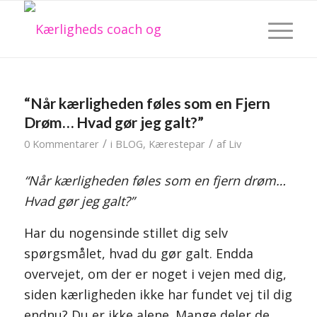
“Når kærligheden føles som en Fjern
Drøm… Hvad gør jeg galt?”
/
/
0 Kommentarer
i
BLOG
,
Kærestepar
af
Liv
“Når kærligheden føles som en fjern drøm…
Hvad gør jeg galt?”
Har du nogensinde stillet dig selv
spørgsmålet, hvad du gør galt. Endda
overvejet, om der er noget i vejen med dig,
siden kærligheden ikke har fundet vej til dig
endnu? Du er ikke alene. Mange deler de