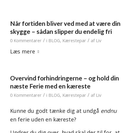
Når fortiden bliver ved med at være din
skygge – sådan slipper du endelig fri
/
/
0 Kommentarer
i
BLOG
,
Kærestepar
af
Liv
Læs mere
Overvind forhindringerne – og hold din
næste Ferie med en kæreste
/
/
0 Kommentarer
i
BLOG
,
Kærestepar
af
Liv
Kunne du godt tænke dig at undgå
endnu
en ferie uden en kæreste?
Undrer du dig over, hvad skal der til for, at