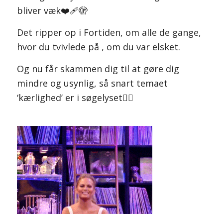
bliver væk❤️‍🩹🫣
Det ripper op i Fortiden, om alle de gange,
hvor du tvivlede på , om du var elsket.
Og nu får skammen dig til at gøre dig
mindre og usynlig, så snart temaet
‘kærlighed’ er i søgelyset🤷‍♀️