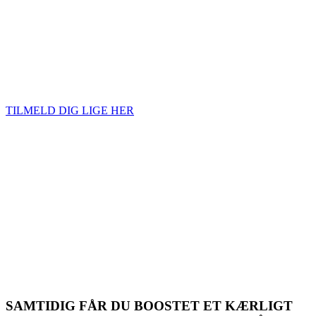
Det gør det også nemmere at adskille dig fra fortiden,
så den ikke længere fungerer som en undskyldning for at få,
det liv du drømmer om.
YES JEG MÆRKER JEG SKAL MED!
TILMELD DIG LIGE HER
Har du tænkt længe nok, men er
stadig i tvivl, om du er klar til
kærligheden? Så er dette kursus for
dig.
Lær hvordan du kan begynde at åbne op for kærligheden. I
slutningen af forløbet får du tilbudt 60 minutters
kærlighedssamtale, så du ikke venter forgæves på
kærligheden mere. Du kan starte med at finde kærligheden
lige NU.
SAMTIDIG FÅR DU BOOSTET ET KÆRLIGT