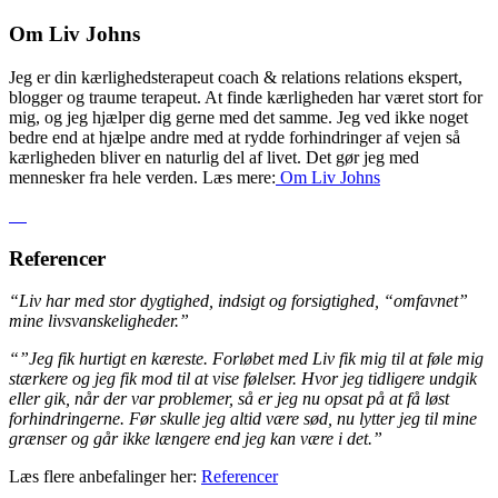
Om Liv Johns
Jeg er din kærlighedsterapeut coach & relations relations ekspert,
blogger og traume terapeut. At finde kærligheden har været stort for
mig, og jeg hjælper dig gerne med det samme. Jeg ved ikke noget
bedre end at hjælpe andre med at rydde forhindringer af vejen så
kærligheden bliver en naturlig del af livet. Det gør jeg med
mennesker fra hele verden. Læs mere:
Om Liv
Johns
Referencer
“Liv har med stor dygtighed, indsigt og forsigtighed, “omfavnet”
mine livsvanskeligheder.”
“”Jeg fik hurtigt en kæreste. Forløbet med Liv fik mig til at føle mig
stærkere og jeg fik mod til at vise følelser. Hvor jeg tidligere undgik
eller gik, når der var problemer, så er jeg nu opsat på at få løst
forhindringerne. Før skulle jeg altid være sød, nu lytter jeg til mine
grænser og går ikke længere end jeg kan være i det.”
Læs flere anbefalinger her:
Referencer