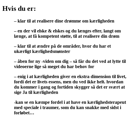
Hvis du er:
– klar til at realisere dine drømme om kærligheden
– en der vil elske & elskes og du længes efter, langt om
længe, at få kompetent støtte, til at realisere din drøm
– klar til at ændre på de områder, hvor du har et
ukærligt kærlighedsmønster
– åben for ny -viden om dig – så får du det ved at lytte til
videoerne lige så meget du har behov for
– enig i at kærligheden giver en ekstra dimension til livet,
fordi det er livets essens, men du ved ikke helt. hvordan
du kommer i gang og fortiden skygger så det er svært at
sige Ja til kærligheden
-kan se en kæmpe fordel i at have en kærlighedsterapeut
med speciale i traumer, som du kan snakke med sidst i
forløbet…
Så er kurset: “Kickstart kærligheden lige