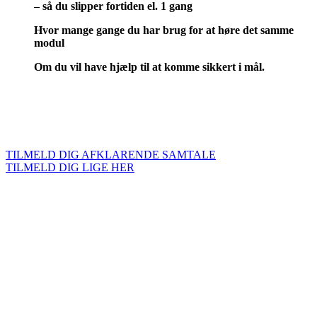
– så du slipper fortiden el. 1 gang
Hv
or mange gange du har brug for at høre det samme
modul
O
m du vil have hjælp til at komme sikkert i mål.
Vil du gerne vide om det er dig?
TILMELD DIG AFKLARENDE SAMTALE
TILMELD DIG LIGE HER
Føles bare et af ovenstående punkter
som dig?
Og så endda for kun 397
kr
-inklusiv samtalen med mig.
Ved at være i kontakt med dig selv, får du nemmere ved at
mærke, hvad du har lyst til.