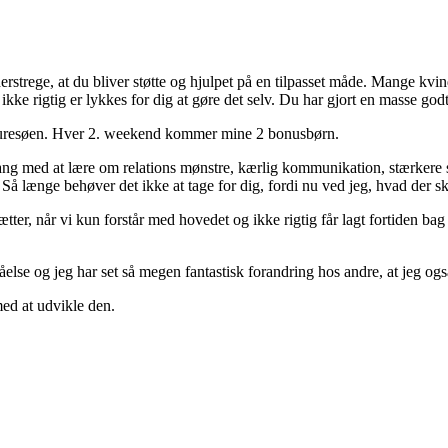
en om, så du i stedet har fokus på: “Hvordan kommer jeg til at møde 
rstrege, at du bliver støtte og hjulpet på en tilpasset måde. Mange kv
et ikke rigtig er lykkes for dig at gøre det selv. Du har gjort en masse go
furesøen. Hver 2. weekend kommer mine 2 bonusbørn.
g i gang med at lære om relations mønstre, kærlig kommunikation, stærker
Så længe behøver det ikke at tage for dig, fordi nu ved jeg, hvad der ska
er, når vi kun forstår med hovedet og ikke rigtig får lagt fortiden bag
tåelse og jeg har set så megen fantastisk forandring hos andre, at jeg o
med at udvikle den.