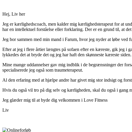
“Hvad forhindrer mig i at finde kærligheden?” Det arbejder vi samm
Hej, Liv her
Jeg er kærlighedscoach, men kalder mig kærlighedsterapeut for at unde
har en intellektuel forståelse eller forklaring. Der er en grund til, at d
Jeg bor sammen med min mand i Farum, hvor jeg nyder at løbe ved 
Efter at jeg i flere årtier længtes på sofaen efter en kæreste, gik je
lykkedes det at bryde det og jeg har haft den skønneste kæreste siden. 
Mine mange uddannelser gav mig indblik i de begrænsninger der forsætt
specialiserede jeg også som traumeterapeut.
Al den erfaring med at hjælpe andre har givet mig stor indsigt og fors
Hvis du også vil tro på dig selv og kærligheden, skal du også i gang 
Jeg glæder mig til at byde dig velkommen i Love Fitness
Liv