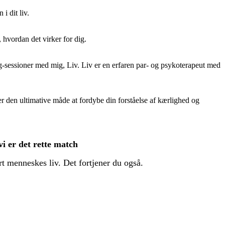
i dit liv.
 hvordan det virker for dig.
g-sessioner med mig, Liv. Liv er en erfaren par- og psykoterapeut med
r den ultimative måde at fordybe din forståelse af kærlighed og
i er det rette match
ert menneskes liv. Det fortjener du også.
finde kærligheden på. Hver uge får du coching.