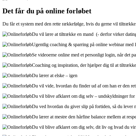
Det får du på online forløbet
Du får et system med den rette rækkefølge, hvis du gerne vil tiltrækk
Du vil lære at tiltrække en mand (- derfor virker dati
Ugentlig coaching & sparring på online webinar med 
Se videoerne online med et personligt login, når det pa
Coaching og inspiration, der hjælper dig til at tiltræk
Du lærer at elske – igen
Du vil vide, hvordan du finder ud af om han er den ret
Du vil blive afklaret om dig selv – undskyldninger for 
Du ved hvordan du giver slip på fortiden, så du lever 
Du lærer at mestre den hårfine balance mellem at respe
Du vil blive afklaret om dig selv, dit liv og hvad du vi