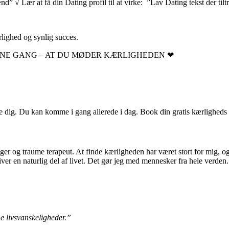
 √ Lær at få din Dating profil til at virke: ”Lav Dating tekst der til
rlighed og synlig succes.
ENNE GANG – AT DU MØDER KÆRLIGHEDEN ❤
jælpe dig. Du kan komme i gang allerede i dag. Book din gratis kærligheds
ogger og traume terapeut. At finde kærligheden har været stort for mig,
iver en naturlig del af livet. Det gør jeg med mennesker fra hele verden
e livsvanskeligheder.”