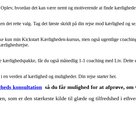
 Oplev, hvordan det kan være nemt og motiverende at finde kærligheden 
 det rette valg. Tag det første skridt på din rejse mod kærlighed og se,
 ikke kun min Kickstart Kærligheden-kursus, men også ugentlige coachin
kærlighedsrejse.
de kærlighedspakke, får du også månedlig 1-1 coaching med Liv. Dette e
 en verden af kærlighed og muligheder. Din rejse starter her.
gheds konsultation
så du får mulighed for at afprøve, om v
en, som er den stærkeste kilde til glæde og tilfredshed i ethv
 Ene.
e derhjemme i ro og mag. Det er en genial måde til hurtigst muligt at 