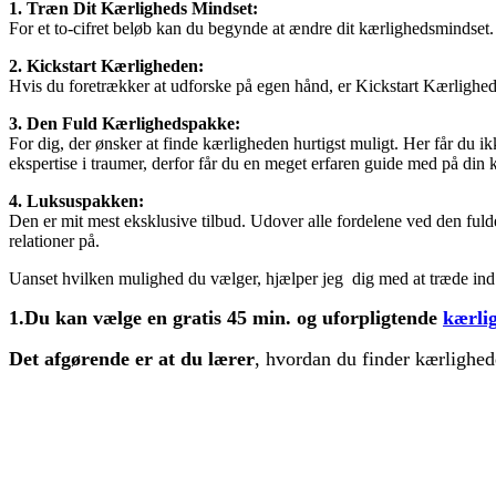
1. Træn Dit Kærligheds Mindset:
For et to-cifret beløb kan du begynde at ændre dit kærlighedsmindset.
2. Kickstart Kærligheden:
Hvis du foretrækker at udforske på egen hånd, er Kickstart Kærligheden
3. Den Fuld Kærlighedspakke:
For dig, der ønsker at finde kærligheden hurtigst muligt. Her får du
ekspertise i traumer, derfor får du en meget erfaren guide med på din 
4. Luksuspakken:
Den er mit mest eksklusive tilbud. Udover alle fordelene ved den ful
relationer på.
Uanset hvilken mulighed du vælger, hjælper jeg dig med at træde ind i
1.Du kan vælge en gratis 45 min. og uforpligtende
kærli
Det afgørende er at du lærer
, hvordan du finder kærlighed
Jeg elsker at hjælpe kvinder med at finde kærligheden til Den eneste
At gøre det via Online forløb, har bare så mange fordele. Du kan sidd
Mange kvinder spørger sig selv om: