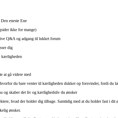
e Den eneste Ene
ngsider ikke for mange)
live Q&A og adgang til lukket forum
sser dig
ke kærligheden
te at gå videre med
hvorfor du bare venter til kærligheden dukker op forsvinder, fordi du lær
nu og skaber det liv og kærlighedsliv du ønsker
ktere, hvad der holder dig tilbage. Samtidig med at du holder fast i di
rkelig ønsker.