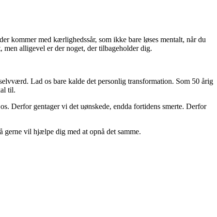
kærligheden…?
inder kommer med kærlighedssår, som ikke bare løses mentalt, når du
dt, men alligevel er der noget, der tilbageholder dig.
e selvværd. Lad os bare kalde det personlig transformation. Som 50 årig
l til.
 os. Derfor gentager vi det uønskede, endda fortidens smerte. Derfor
gså gerne vil hjælpe dig med at opnå det samme.