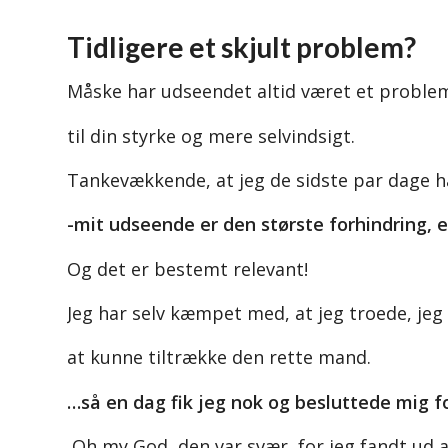
Tidligere et skjult problem?
Måske har udseendet altid været et problem
til din styrke og mere selvindsigt.
Tankevækkende, at jeg de sidste par dage ha
-mit udseende er den største forhindring, e
Og det er bestemt relevant!
Jeg har selv kæmpet med, at jeg troede, jeg 
at kunne tiltrække den rette mand.
…så en dag fik jeg nok og besluttede mig f
Oh my God, den var svær, for jeg fandt ud af