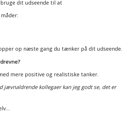
bruge dit udseende til at
e måder:
popper op næste gang du tænker på dit udseende.
rdrevne?
med mere positive og realistiske tanker.
 jævnaldrende kollegaer kan jeg godt se, det er
elv…