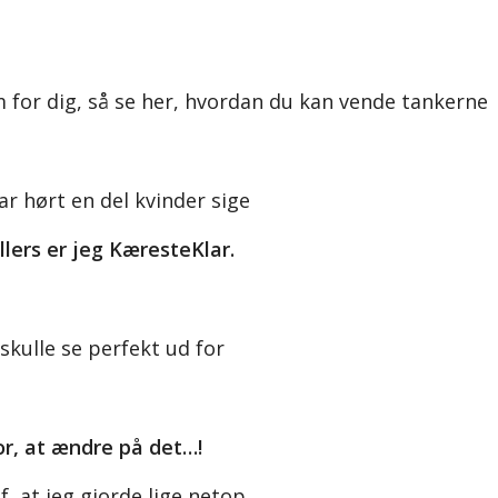
 for dig, så se her, hvordan du kan vende tankerne
r hørt en del kvinder sige
llers er jeg KæresteKlar.
skulle se perfekt ud for
or, at ændre på det…!
, at jeg gjorde lige netop,