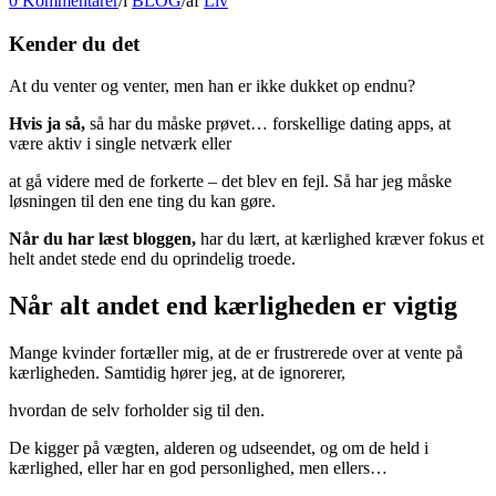
0 Kommentarer
/
i
BLOG
/
af
Liv
Kender du det
At du venter og venter, men han er ikke dukket op endnu?
Hvis ja så,
så har du måske prøvet… forskellige dating apps, at
være aktiv i single netværk eller
at gå videre med de forkerte – det blev en fejl. Så har jeg måske
løsningen til den ene ting du kan gøre.
Når du har læst bloggen,
har du lært, at kærlighed kræver fokus et
helt andet stede end du oprindelig troede.
Når alt andet end kærligheden er vigtig
Mange kvinder fortæller mig, at de er frustrerede over at vente på
kærligheden. Samtidig hører jeg, at de ignorerer,
hvordan de selv forholder sig til den.
De kigger på vægten, alderen og udseendet, og om de held i
kærlighed, eller har en god personlighed, men ellers…