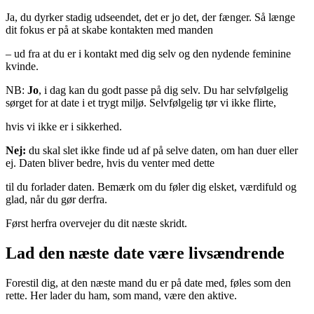
Ja, du dyrker stadig udseendet, det er jo det, der fænger. Så længe
dit fokus er på at skabe kontakten med manden
– ud fra at du er i kontakt med dig selv og den nydende feminine
kvinde.
NB:
Jo
, i dag kan du godt passe på dig selv. Du har selvfølgelig
sørget for at date i et trygt miljø. Selvfølgelig tør vi ikke flirte,
hvis vi ikke er i sikkerhed.
Nej:
du skal slet ikke finde ud af på selve daten, om han duer eller
ej. Daten bliver bedre, hvis du venter med dette
til du forlader daten. Bemærk om du føler dig elsket, værdifuld og
glad, når du gør derfra.
Først herfra overvejer du dit næste skridt.
Lad den næste date være livsændrende
Forestil dig, at den næste mand du er på date med, føles som den
rette. Her lader du ham, som mand, være den aktive.