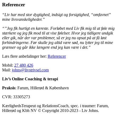
Referencer
“Liv har med stor dygtighed, indsigt og forsigtighed, “omfavnet”
mine livsvanskeligheder.”
“”Jeg fik hurtigt en kæreste. Forløbet med Liv fik mig til at føle mig
stærkere og jeg fik mod til at vise følelser. Hvor jeg tidligere undgik
eller gik, når der var problemer, så er jeg nu opsat på at få løst
forhindringerne. Før skulle jeg altid være sød, nu lytter jeg til mine
grænser og går ikke længere end jeg kan være i det.”
Læs flere anbefalinger her:
Referencer
Mobil:
27 480 426
Mail:
johns@livstrivsel.com
Liv’s Online Coaching & terapi
Praksis
: Farum, Hillerød & København
CVR: 33305273
KærlighedsTerapeut og RelationsCoach, spec. i traumer: Farum,
Hillerød og Kbh NV © Copyright 2010-2023 - Liv Johns.