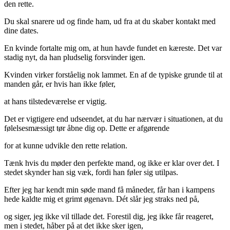
den rette.
Du skal snarere ud og finde ham, ud fra at du skaber kontakt med
dine dates.
En kvinde fortalte mig om, at hun havde fundet en kæreste. Det var
stadig nyt, da han pludselig forsvinder igen.
Kvinden virker forståelig nok lammet. En af de typiske grunde til at
manden går, er hvis han ikke føler,
at hans tilstedeværelse er vigtig.
Det er vigtigere end udseendet, at du har nærvær i situationen, at du
følelsesmæssigt tør åbne dig op. Dette er afgørende
for at kunne udvikle den rette relation.
Tænk hvis du møder den perfekte mand, og ikke er klar over det. I
stedet skynder han sig væk, fordi han føler sig utilpas.
Efter jeg har kendt min søde mand få måneder, får han i kampens
hede kaldte mig et grimt øgenavn. Dét slår jeg straks ned på,
og siger, jeg ikke vil tillade det. Forestil dig, jeg ikke får reageret,
men i stedet, håber på at det ikke sker igen,