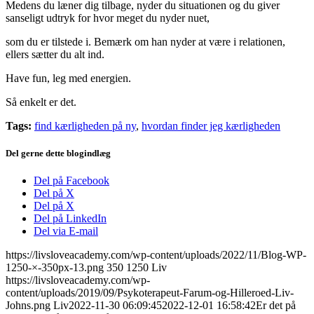
Medens du læner dig tilbage, nyder du situationen og du giver
sanseligt udtryk for hvor meget du nyder nuet,
som du er tilstede i. Bemærk om han nyder at være i relationen,
ellers sætter du alt ind.
Have fun, leg med energien.
Så enkelt er det.
Tags:
find kærligheden på ny
,
hvordan finder jeg kærligheden
Del gerne dette blogindlæg
Del på Facebook
Del på X
Del på X
Del på LinkedIn
Del via E-mail
https://livsloveacademy.com/wp-content/uploads/2022/11/Blog-WP-
1250-×-350px-13.png
350
1250
Liv
https://livsloveacademy.com/wp-
content/uploads/2019/09/Psykoterapeut-Farum-og-Hilleroed-Liv-
Johns.png
Liv
2022-11-30 06:09:45
2022-12-01 16:58:42
Er det på