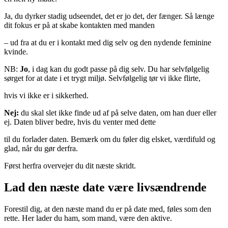
Ja, du dyrker stadig udseendet, det er jo det, der fænger. Så længe
dit fokus er på at skabe kontakten med manden
– ud fra at du er i kontakt med dig selv og den nydende feminine
kvinde.
NB:
Jo
, i dag kan du godt passe på dig selv. Du har selvfølgelig
sørget for at date i et trygt miljø. Selvfølgelig tør vi ikke flirte,
hvis vi ikke er i sikkerhed.
Nej:
du skal slet ikke finde ud af på selve daten, om han duer eller
ej. Daten bliver bedre, hvis du venter med dette
til du forlader daten. Bemærk om du føler dig elsket, værdifuld og
glad, når du gør derfra.
Først herfra overvejer du dit næste skridt.
Lad den næste date være livsændrende
Forestil dig, at den næste mand du er på date med, føles som den
rette. Her lader du ham, som mand, være den aktive.