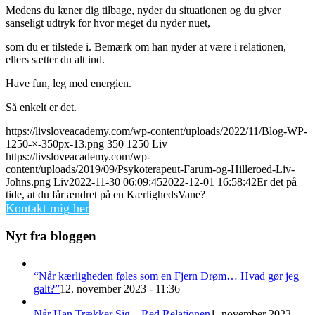
Medens du læner dig tilbage, nyder du situationen og du giver
sanseligt udtryk for hvor meget du nyder nuet,
som du er tilstede i. Bemærk om han nyder at være i relationen,
ellers sætter du alt ind.
Have fun, leg med energien.
Så enkelt er det.
https://livsloveacademy.com/wp-content/uploads/2022/11/Blog-WP-
1250-×-350px-13.png
350
1250
Liv
https://livsloveacademy.com/wp-
content/uploads/2019/09/Psykoterapeut-Farum-og-Hilleroed-Liv-
Johns.png
Liv
2022-11-30 06:09:45
2022-12-01 16:58:42
Er det på
tide, at du får ændret på en KærlighedsVane?
Kontakt mig her
Nyt fra bloggen
“Når kærligheden føles som en Fjern Drøm… Hvad gør jeg
galt?”
12. november 2023 - 11:36
Når Han Trækker Sig – Red Relationen
1. november 2023 -