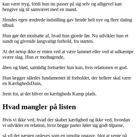
kan være tryg, fordi hun nu passer på sig selv og alligevel kan
hengive sig til samværet med en mand.
Hendes egen ændrede indstilling gav hende helt nye og flere dating
tilbud.
Hun gør det modsatte af, hvad hun gjorde før. Nu udvikler hun et
sundt og givende langvarigt forhold, fra starten.
At det netop ikke er enten ved at være lammet eller ved at udkæmpe
svære slag. Hun er modtagende,
åben og blød, samtidig fortsætter hun kun, hvis relationen er god.
Hun lægger således fundamentet til forholdet, der hellere skal være
en KærlighedsDans,
frem for, at det bliver en kærligheds Kamp plads.
Hvad mangler på listen
Hvis vi ikke ved, hvad der skaber kærlighed og ikke ved, hvordan
vi udvikler en relation, hvor begge parter føler sig godt tilpasse,
så vil det næsten opleves som en umulig opgave, blot at vente på