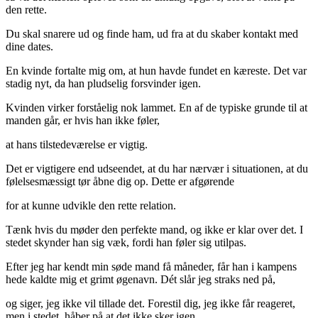
den rette.
Du skal snarere ud og finde ham, ud fra at du skaber kontakt med
dine dates.
En kvinde fortalte mig om, at hun havde fundet en kæreste. Det var
stadig nyt, da han pludselig forsvinder igen.
Kvinden virker forståelig nok lammet. En af de typiske grunde til at
manden går, er hvis han ikke føler,
at hans tilstedeværelse er vigtig.
Det er vigtigere end udseendet, at du har nærvær i situationen, at du
følelsesmæssigt tør åbne dig op. Dette er afgørende
for at kunne udvikle den rette relation.
Tænk hvis du møder den perfekte mand, og ikke er klar over det. I
stedet skynder han sig væk, fordi han føler sig utilpas.
Efter jeg har kendt min søde mand få måneder, får han i kampens
hede kaldte mig et grimt øgenavn. Dét slår jeg straks ned på,
og siger, jeg ikke vil tillade det. Forestil dig, jeg ikke får reageret,
men i stedet, håber på at det ikke sker igen,