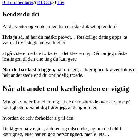
0 Kommentarer
/
i
BLOG
/
af
Liv
Kender du det
At du venter og venter, men han er ikke dukket op endnu?
Hvis ja så,
så har du måske prøvet… forskellige dating apps, at
være aktiv i single netværk eller
at gå videre med de forkerte – det blev en fejl. Så har jeg måske
løsningen til den ene ting du kan gøre.
Når du har læst bloggen,
har du lært, at kærlighed kræver fokus et
helt andet stede end du oprindelig troede.
Når alt andet end kærligheden er vigtig
Mange kvinder fortæller mig, at de er frustrerede over at vente på
kærligheden. Samtidig hører jeg, at de ignorerer,
hvordan de selv forholder sig til den.
De kigger på vægten, alderen og udseendet, og om de held i
kærlighed, eller har en god personlighed, men ellers…