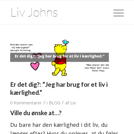
Er det dig?: ”Jeg har brug for et liv i
kærlighed.”
/
/
0 Kommentarer
i
BLOG
af
Liv
Ville du ønske at…?
Du bare har den kærlighed i dit liv, du
længes efter? Hvor du oplever, at du føler