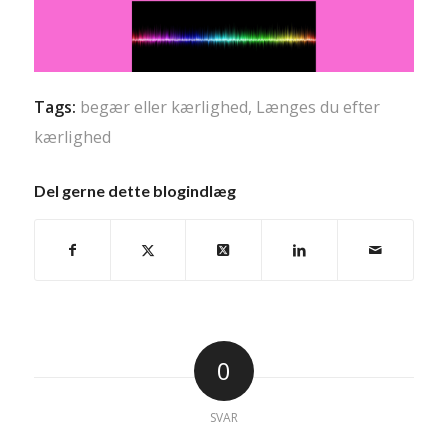
Tags:
begær eller kærlighed
,
Længes du efter
kærlighed
Del gerne dette blogindlæg
0
SVAR