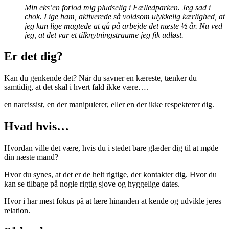
Min eks’en forlod mig pludselig i Fælledparken. Jeg sad i
chok. Lige ham, aktiverede så voldsom ulykkelig kærlighed, at
jeg kun lige magtede at gå på arbejde det næste ½ år. Nu ved
jeg, at det var et tilknytningstraume jeg fik udløst.
Er det dig?
Kan du genkende det? Når du savner en kæreste, tænker du
samtidig, at det skal i hvert fald ikke være….
en narcissist, en der manipulerer, eller en der ikke respekterer dig.
Hvad hvis…
Hvordan ville det være, hvis du i stedet bare glæder dig til at møde
din næste mand?
Hvor du synes, at det er de helt rigtige, der kontakter dig. Hvor du
kan se tilbage på nogle rigtig sjove og hyggelige dates.
Hvor i har mest fokus på at lære hinanden at kende og udvikle jeres
relation.