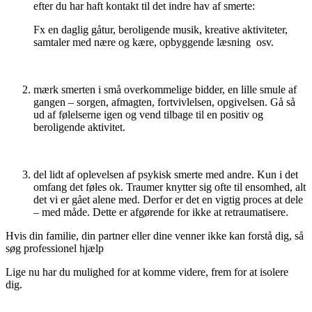
efter du har haft kontakt til det indre hav af smerte:
Fx en daglig gåtur, beroligende musik, kreative aktiviteter,
samtaler med nære og kære, opbyggende læsning osv.
mærk smerten i små overkommelige bidder, en lille smule af
gangen – sorgen, afmagten, fortvivlelsen, opgivelsen. Gå så
ud af følelserne igen og vend tilbage til en positiv og
beroligende aktivitet.
del lidt af oplevelsen af psykisk smerte med andre. Kun i det
omfang det føles ok. Traumer knytter sig ofte til ensomhed, alt
det vi er gået alene med. Derfor er det en vigtig proces at dele
– med måde. Dette er afgørende for ikke at retraumatisere.
Hvis din familie, din partner eller dine venner ikke kan forstå dig, så
søg professionel hjælp
Lige nu har du mulighed for at komme videre, frem for at isolere
dig.