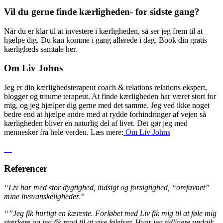
Vil du gerne finde kærligheden- for sidste gang?
Når du er klar til at investere i kærligheden, så ser jeg frem til at
hjælpe dig. Du kan komme i gang allerede i dag. Book din gratis
kærligheds samtale her.
Om Liv Johns
Jeg er din kærlighedsterapeut coach & relations relations ekspert,
blogger og traume terapeut. At finde kærligheden har været stort for
mig, og jeg hjælper dig gerne med det samme. Jeg ved ikke noget
bedre end at hjælpe andre med at rydde forhindringer af vejen så
kærligheden bliver en naturlig del af livet. Det gør jeg med
mennesker fra hele verden. Læs mere:
Om Liv
Johns
Referencer
“Liv har med stor dygtighed, indsigt og forsigtighed, “omfavnet”
mine livsvanskeligheder.”
“”Jeg fik hurtigt en kæreste. Forløbet med Liv fik mig til at føle mig
stærkere og jeg fik mod til at vise følelser. Hvor jeg tidligere undgik