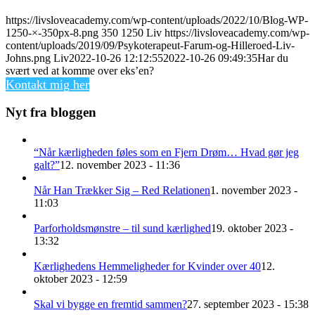
https://livsloveacademy.com/wp-content/uploads/2022/10/Blog-WP-
1250-×-350px-8.png
350
1250
Liv
https://livsloveacademy.com/wp-
content/uploads/2019/09/Psykoterapeut-Farum-og-Hilleroed-Liv-
Johns.png
Liv
2022-10-26 12:12:55
2022-10-26 09:49:35
Har du
svært ved at komme over eks’en?
Kontakt mig her
Nyt fra bloggen
“Når kærligheden føles som en Fjern Drøm… Hvad gør jeg
galt?”
12. november 2023 - 11:36
Når Han Trækker Sig – Red Relationen
1. november 2023 -
11:03
Parforholdsmønstre – til sund kærlighed
19. oktober 2023 -
13:32
Kærlighedens Hemmeligheder for Kvinder over 40
12.
oktober 2023 - 12:59
Skal vi bygge en fremtid sammen?
27. september 2023 - 15:38