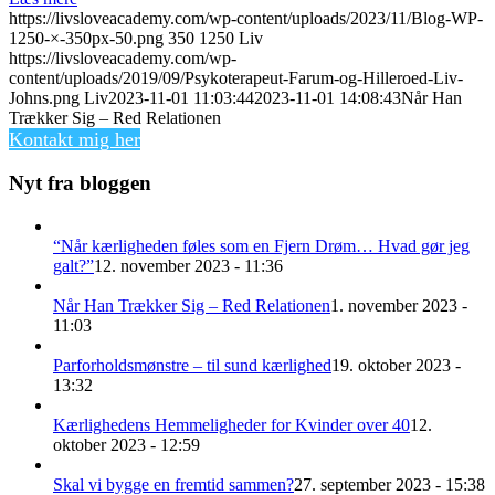
https://livsloveacademy.com/wp-content/uploads/2023/11/Blog-WP-
1250-×-350px-50.png
350
1250
Liv
https://livsloveacademy.com/wp-
content/uploads/2019/09/Psykoterapeut-Farum-og-Hilleroed-Liv-
Johns.png
Liv
2023-11-01 11:03:44
2023-11-01 14:08:43
Når Han
Trækker Sig – Red Relationen
Kontakt mig her
Nyt fra bloggen
“Når kærligheden føles som en Fjern Drøm… Hvad gør jeg
galt?”
12. november 2023 - 11:36
Når Han Trækker Sig – Red Relationen
1. november 2023 -
11:03
Parforholdsmønstre – til sund kærlighed
19. oktober 2023 -
13:32
Kærlighedens Hemmeligheder for Kvinder over 40
12.
oktober 2023 - 12:59
Skal vi bygge en fremtid sammen?
27. september 2023 - 15:38