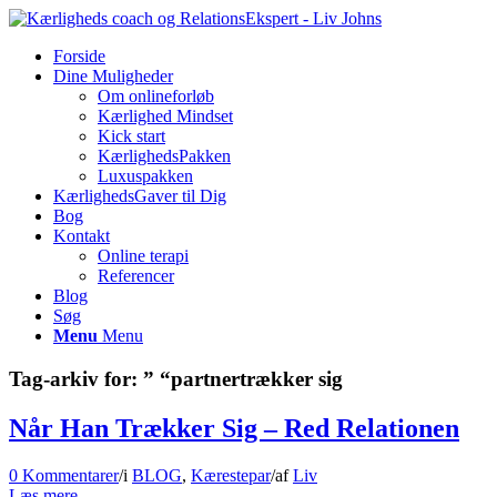
Forside
Dine Muligheder
Om onlineforløb
Kærlighed Mindset
Kick start
KærlighedsPakken
Luxuspakken
KærlighedsGaver til Dig
Bog
Kontakt
Online terapi
Referencer
Blog
Søg
Menu
Menu
Tag-arkiv for:
” “partnertrækker sig
Når Han Trækker Sig – Red Relationen
0 Kommentarer
/
i
BLOG
,
Kærestepar
/
af
Liv
Læs mere