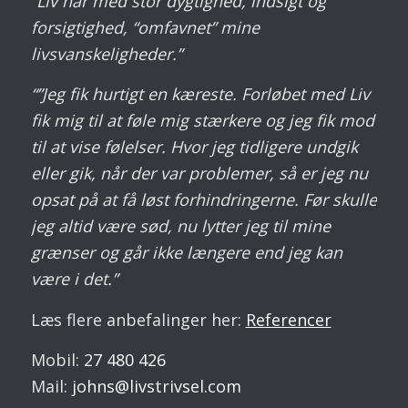
“Liv har med stor dygtighed, indsigt og
forsigtighed, “omfavnet” mine
livsvanskeligheder.”
“”Jeg fik hurtigt en kæreste. Forløbet med Liv
fik mig til at føle mig stærkere og jeg fik mod
til at vise følelser. Hvor jeg tidligere undgik
eller gik, når der var problemer, så er jeg nu
opsat på at få løst forhindringerne. Før skulle
jeg altid være sød, nu lytter jeg til mine
grænser og går ikke længere end jeg kan
være i det.”
Læs flere anbefalinger her:
Referencer
Mobil:
27 480 426
Mail:
johns@livstrivsel.com