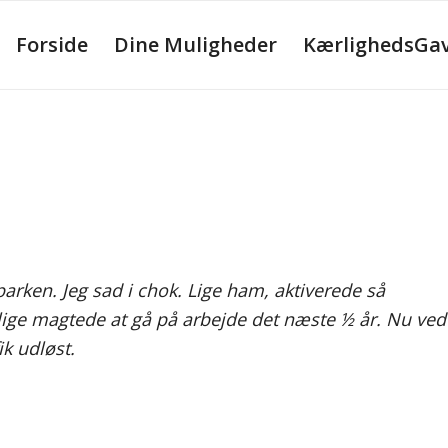
Forside
Dine Muligheder
KærlighedsGave
parken. Jeg sad i chok. Lige ham, aktiverede så
 lige magtede at gå på arbejde det næste ½ år. Nu ved
ik udløst.