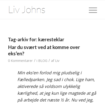
Tag-arkiv for:
kæresteklar
Har du svært ved at komme over
eks’en?
/
/
0 Kommentarer
i
BLOG
af
Liv
Min eks’en forlod mig pludselig i
Fælledparken. Jeg sad i chok. Lige ham,
aktiverede så voldsom ulykkelig
kærlighed, at jeg kun lige magtede at gå
på arbejde det næste ½ år. Nu ved jeg,