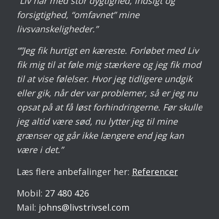
“Liv har med stor dygtighed, indsigt og
forsigtighed, “omfavnet” mine
livsvanskeligheder.”
“”Jeg fik hurtigt en kæreste. Forløbet med Liv
fik mig til at føle mig stærkere og jeg fik mod
til at vise følelser. Hvor jeg tidligere undgik
eller gik, når der var problemer, så er jeg nu
opsat på at få løst forhindringerne. Før skulle
jeg altid være sød, nu lytter jeg til mine
grænser og går ikke længere end jeg kan
være i det.”
Læs flere anbefalinger her:
Referencer
Mobil:
27 480 426
Mail:
johns@livstrivsel.com