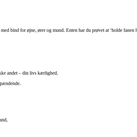
 med bind for øjne, ører og mund. Enten har du prøvet at ‘holde fanen hø
kke andet – din livs kærlighed.
spændende.
and,