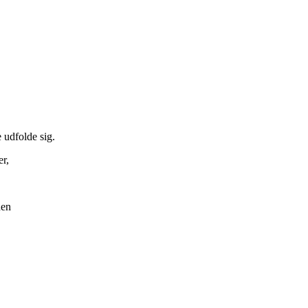
e udfolde sig.
r,
den