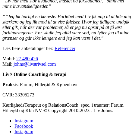
“Liv har med stor dygtighed, indsigt og forsigtighed, “omfavnet”
mine livsvanskeligheder.”
“”Jeg fik hurtigt en kæreste. Forløbet med Liv fik mig til at føle mig
stærkere og jeg fik mod til at vise følelser. Hvor jeg tidligere undgik
eller gik, når der var problemer, så er jeg nu opsat på at få løst
forhindringerne. Før skulle jeg altid være sød, nu lytter jeg til mine
grænser og går ikke længere end jeg kan være i det.”
Læs flere anbefalinger her:
Referencer
Mobil:
27 480 426
Mail:
johns@livstrivsel.com
Liv’s Online Coaching & terapi
Praksis
: Farum, Hillerød & København
CVR: 33305273
KærlighedsTerapeut og RelationsCoach, spec. i traumer: Farum,
Hillerød og Kbh NV © Copyright 2010-2023 - Liv Johns.
Instagram
Facebook
Instagram