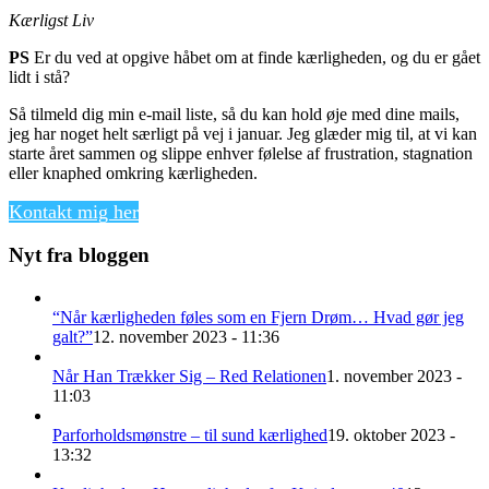
Kærligst Liv
PS
Er du ved at opgive håbet om at finde kærligheden, og du er gået
lidt i stå?
Så tilmeld dig min e-mail liste, så du kan hold øje med dine mails,
jeg har noget helt særligt på vej i januar. Jeg glæder mig til, at vi kan
starte året sammen og slippe enhver følelse af frustration, stagnation
eller knaphed omkring kærligheden.
Kontakt mig her
Nyt fra bloggen
“Når kærligheden føles som en Fjern Drøm… Hvad gør jeg
galt?”
12. november 2023 - 11:36
Når Han Trækker Sig – Red Relationen
1. november 2023 -
11:03
Parforholdsmønstre – til sund kærlighed
19. oktober 2023 -
13:32