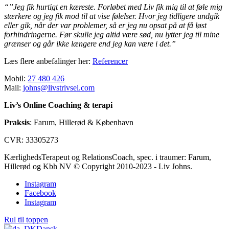
“”Jeg fik hurtigt en kæreste. Forløbet med Liv fik mig til at føle mig
stærkere og jeg fik mod til at vise følelser. Hvor jeg tidligere undgik
eller gik, når der var problemer, så er jeg nu opsat på at få løst
forhindringerne. Før skulle jeg altid være sød, nu lytter jeg til mine
grænser og går ikke længere end jeg kan være i det.”
Læs flere anbefalinger her:
Referencer
Mobil:
27 480 426
Mail:
johns@livstrivsel.com
Liv’s Online Coaching & terapi
Praksis
: Farum, Hillerød & København
CVR: 33305273
KærlighedsTerapeut og RelationsCoach, spec. i traumer: Farum,
Hillerød og Kbh NV © Copyright 2010-2023 - Liv Johns.
Instagram
Facebook
Instagram
Rul til toppen
Dansk