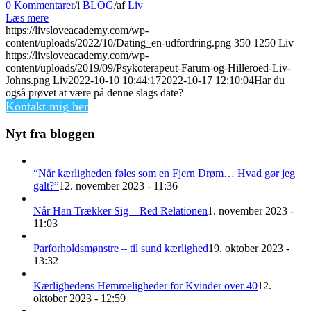
0 Kommentarer
/
i
BLOG
/
af
Liv
Læs mere
https://livsloveacademy.com/wp-
content/uploads/2022/10/Dating_en-udfordring.png
350
1250
Liv
https://livsloveacademy.com/wp-
content/uploads/2019/09/Psykoterapeut-Farum-og-Hilleroed-Liv-
Johns.png
Liv
2022-10-10 10:44:17
2022-10-17 12:10:04
Har du
også prøvet at være på denne slags date?
Kontakt mig her
Nyt fra bloggen
“Når kærligheden føles som en Fjern Drøm… Hvad gør jeg
galt?”
12. november 2023 - 11:36
Når Han Trækker Sig – Red Relationen
1. november 2023 -
11:03
Parforholdsmønstre – til sund kærlighed
19. oktober 2023 -
13:32
Kærlighedens Hemmeligheder for Kvinder over 40
12.
oktober 2023 - 12:59