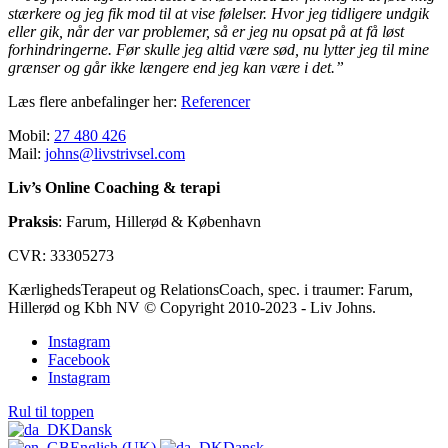
stærkere og jeg fik mod til at vise følelser. Hvor jeg tidligere undgik
eller gik, når der var problemer, så er jeg nu opsat på at få løst
forhindringerne. Før skulle jeg altid være sød, nu lytter jeg til mine
grænser og går ikke længere end jeg kan være i det.”
Læs flere anbefalinger her:
Referencer
Mobil:
27 480 426
Mail:
johns@livstrivsel.com
Liv’s Online Coaching & terapi
Praksis
: Farum, Hillerød & København
CVR: 33305273
KærlighedsTerapeut og RelationsCoach, spec. i traumer: Farum,
Hillerød og Kbh NV © Copyright 2010-2023 - Liv Johns.
Instagram
Facebook
Instagram
Rul til toppen
Dansk
English (UK)
Dansk