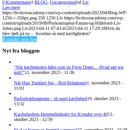
0 Kommentarer
/
i
BLOG
,
Uncategorized
/
af
Liv
Læs mere
https://livsloveacademy.com/wp-content/uploads/2023/04/Blog-WP-
1250-×-350px.png
350
1250
Liv
https://livsloveacademy.com/wp-
content/uploads/2019/09/Psykoterapeut-Farum-og-Hilleroed-Liv-
Johns.png
Liv
2023-04-11 07:43:41
2023-04-11 17:29:18
Hvis du
blev født på ny… hvordan så med kærligheden?
Kontakt mig her
Nyt fra bloggen
“Når kærligheden føles som en Fjern Drøm… Hvad gør jeg
galt?”
12. november 2023 - 11:36
Når Han Trækker Sig – Red Relationen
1. november 2023 -
11:03
Parforholdsmønstre – til sund kærlighed
19. oktober 2023 -
13:32
Kærlighedens Hemmeligheder for Kvinder over 40
12.
oktober 2023 - 12:59
Skal vi bygge en fremtid sammen?
27. september 2023 - 15:38